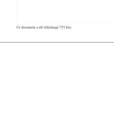
Ce document a été téléchargé 753 fois.
18 942 867 visites - 59