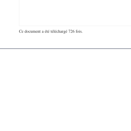
Ce document a été téléchargé 726 fois.
18 934 656 visites - 162