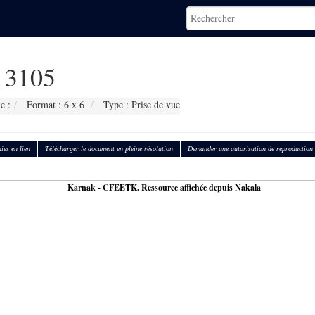
3105
e :
Format : 6 x 6
Type : Prise de vue
ies en lien
Télécharger le document en pleine résolution
Demander une autorisation de reproduction