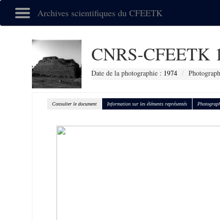
Archives scientifiques du CFEETK
CNRS-CFEETK 1
Date de la photographie :
1974
Photograph
Consulter le document
Information sur les éléments représentés
Photograph