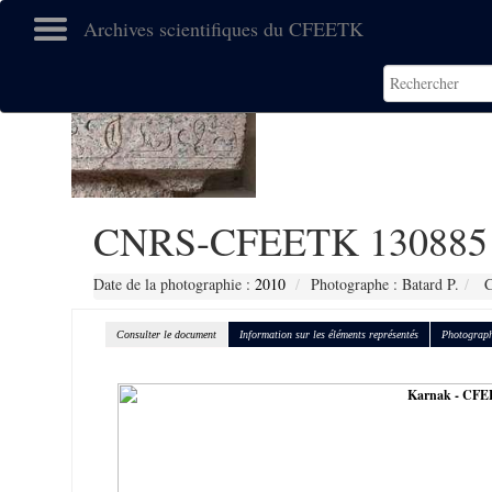
Archives scientifiques du CFEETK
CNRS-CFEETK 130885
Date de la photographie :
2010
Photographe : Batard P.
C
Consulter le document
Information sur les éléments représentés
Photograph