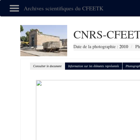
Archives scientifiques du CFEETK
CNRS-CFEET
Date de la photographie :
2010
Ph
Consulter le document
Information sur les éléments représentés
Photograph