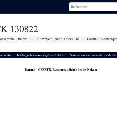
K 130822
otographe : Batard P.
Commanditaire : Thiers Chr.
Format : Numériqu
ies en lien
Télécharger le document en pleine résolution
Demander une autorisation de reproduction