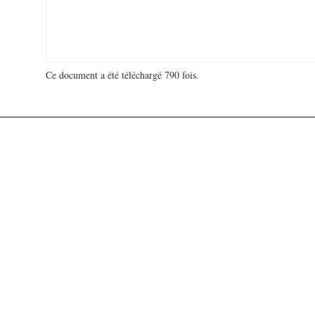
Ce document a été téléchargé 790 fois.
18 924 841 visites - 640