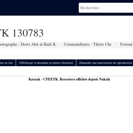
K 130783
otographe : Dowi Abd al-Radi K.
Commanditaire : Thiers Chr.
Format 
ies en lien
Télécharger le document en pleine résolution
Demander une autorisation de reproduction