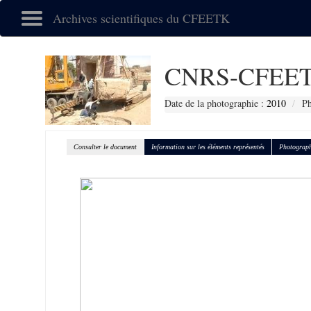
Archives scientifiques du CFEETK
CNRS-CFEET
Date de la photographie :
2010
Ph
Consulter le document
Information sur les éléments représentés
Photograph