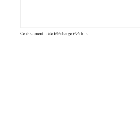
Ce document a été téléchargé 696 fois.
18 933 931 visites - 155