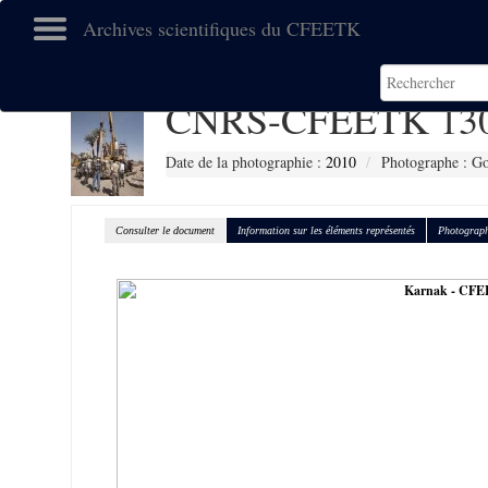
Archives scientifiques du CFEETK
CNRS-CFEETK 13
Date de la photographie :
2010
Photographe : Go
Consulter le document
Information sur les éléments représentés
Photograph