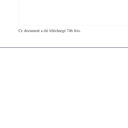
Ce document a été téléchargé 746 fois.
18 915 416 visites - 118