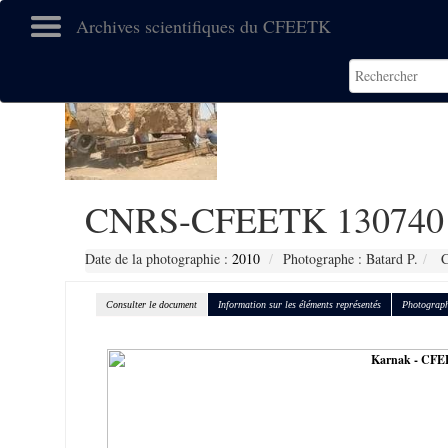
Archives scientifiques du CFEETK
CNRS-CFEETK 130740
Date de la photographie :
2010
Photographe : Batard P.
C
Consulter le document
Information sur les éléments représentés
Photograph