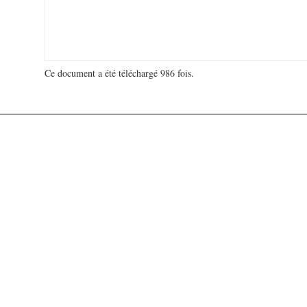
Ce document a été téléchargé 986 fois.
18 918 305 visites - 147