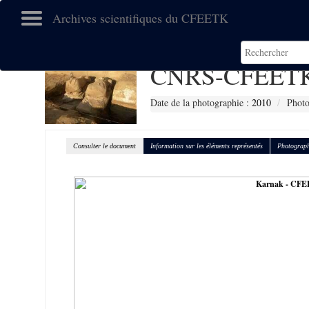
Archives scientifiques du CFEETK
CNRS-CFEETK
Date de la photographie :
2010
Photo
Consulter le document
Information sur les éléments représentés
Photograph