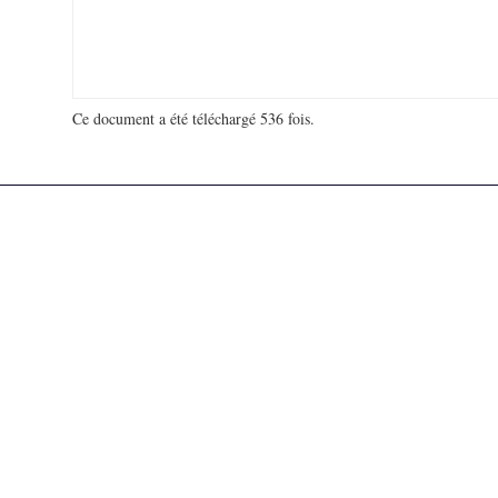
Ce document a été téléchargé 536 fois.
18 923 073 visites - 463