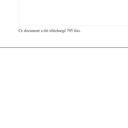
Ce document a été téléchargé 795 fois.
18 905 833 visites - 22