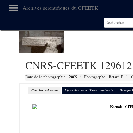
Archives scientifiques du CFEETK
CNRS-CFEETK 129612
Date de la photographie :
2009
Photographe : Batard P.
C
Consulter le document
Information sur les éléments représentés
Photograph