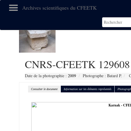
Archives scientifiques du CFEETK
CNRS-CFEETK 129608
Date de la photographie :
2009
Photographe : Batard P.
C
Consulter le document
Information sur les éléments représentés
Photograph