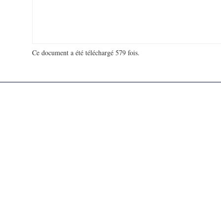
Ce document a été téléchargé 579 fois.
18 936 026 visites - 175