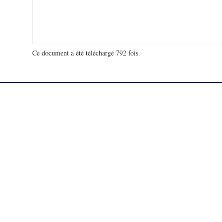
Ce document a été téléchargé 792 fois.
18 971 293 visites - 28