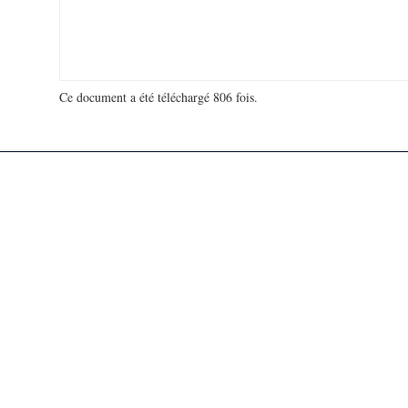
Ce document a été téléchargé 806 fois.
18 930 731 visites - 122