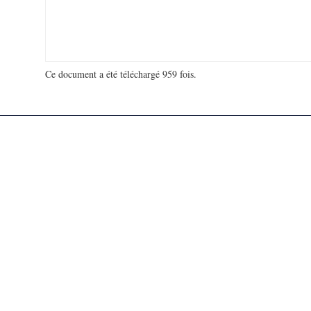
Ce document a été téléchargé 959 fois.
18 964 217 visites - 274