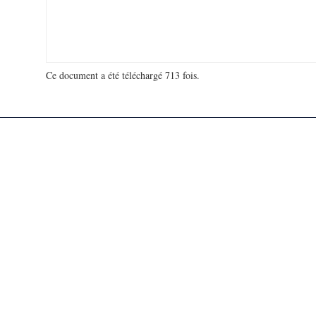
Ce document a été téléchargé 713 fois.
18 913 256 visites - 964