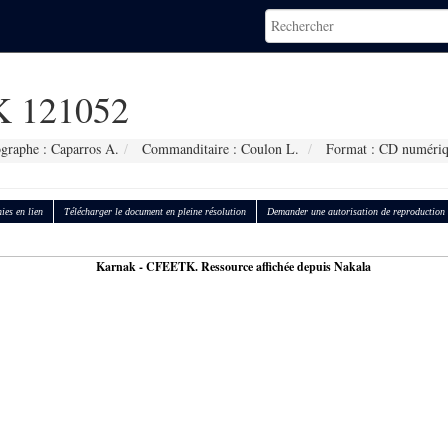
 121052
graphe : Caparros A.
Commanditaire : Coulon L.
Format : CD numéri
ies en lien
Télécharger le document en pleine résolution
Demander une autorisation de reproduction