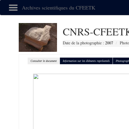
Archives scientifiques du CFEETK
CNRS-CFEETK
Date de la photographie :
2007
Photo
Consulter le document
Information sur les éléments représentés
Photograph