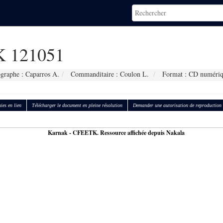
 121051
graphe : Caparros A.
Commanditaire : Coulon L.
Format : CD numéri
ies en lien
Télécharger le document en pleine résolution
Demander une autorisation de reproduction