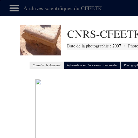
Archives scientifiques du CFEETK
CNRS-CFEETK
Date de la photographie :
2007
Photo
Consulter le document
Information sur les éléments représentés
Photograph