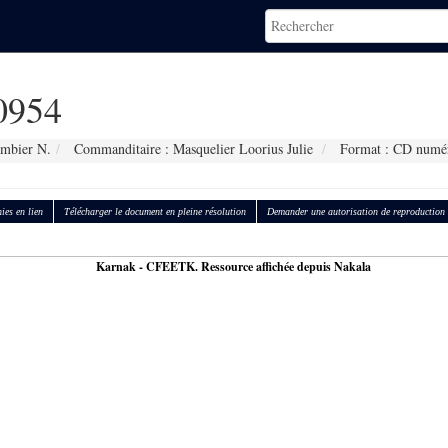
0954
ambier N.
Commanditaire : Masquelier Loorius Julie
Format : CD numé
ies en lien
Télécharger le document en pleine résolution
Demander une autorisation de reproduction