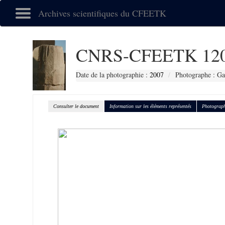
Archives scientifiques du CFEETK
CNRS-CFEETK 12
Date de la photographie :
2007
Photographe : G
Consulter le document
Information sur les éléments représentés
Photograph