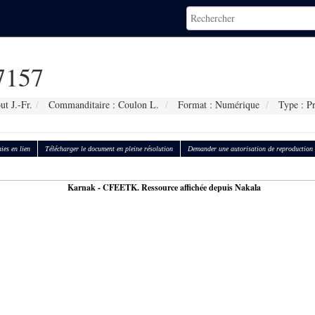
7157
t J.-Fr.
Commanditaire : Coulon L.
Format : Numérique
Type : Pr
ies en lien
Télécharger le document en pleine résolution
Demander une autorisation de reproduction