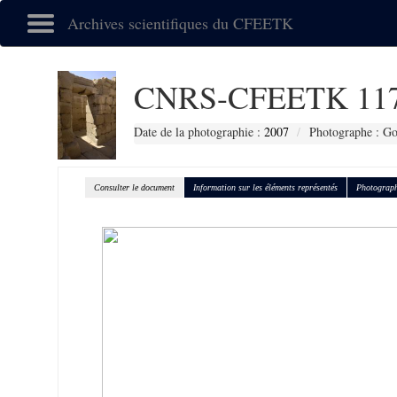
Archives scientifiques du CFEETK
CNRS-CFEETK 11
Date de la photographie :
2007
Photographe : Gou
Consulter le document
Information sur les éléments représentés
Photograph