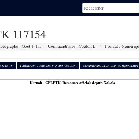
K 117154
otographe : Gout J.-Fr.
Commanditaire : Coulon L.
Format : Numériqu
ies en lien
Télécharger le document en pleine résolution
Demander une autorisation de reproduction