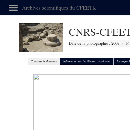
Archives scientifiques du CFEETK
CNRS-CFEET
Date de la photographie :
2007
Ph
Consulter le document
Information sur les éléments représentés
Photograph