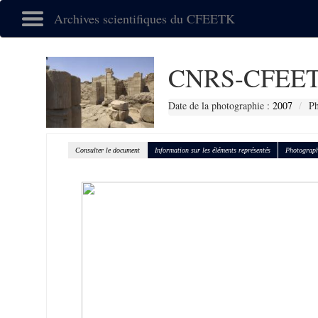
Archives scientifiques du CFEETK
CNRS-CFEET
Date de la photographie :
2007
Ph
Consulter le document
Information sur les éléments représentés
Photograph