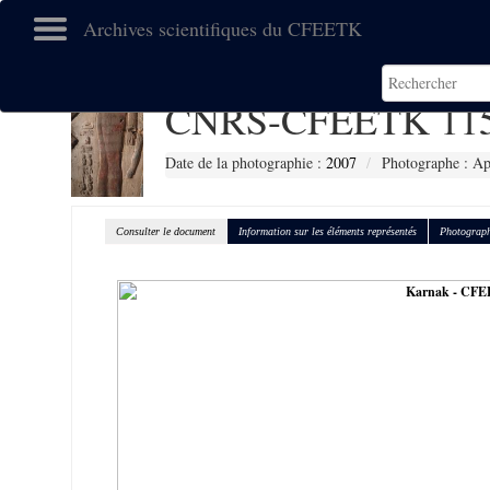
Archives scientifiques du CFEETK
CNRS-CFEETK 11
Date de la photographie :
2007
Photographe : Ap
Consulter le document
Information sur les éléments représentés
Photograph