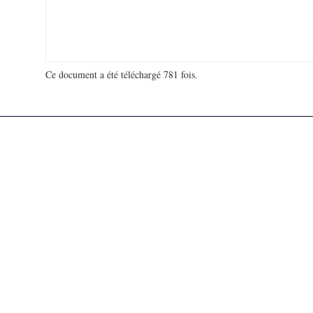
Ce document a été téléchargé 781 fois.
18 975 269 visites - 68