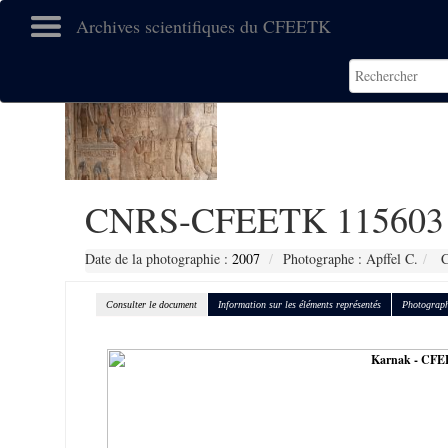
Archives scientifiques du CFEETK
CNRS-CFEETK 115603
Date de la photographie :
2007
Photographe : Apffel C.
C
Consulter le document
Information sur les éléments représentés
Photograph