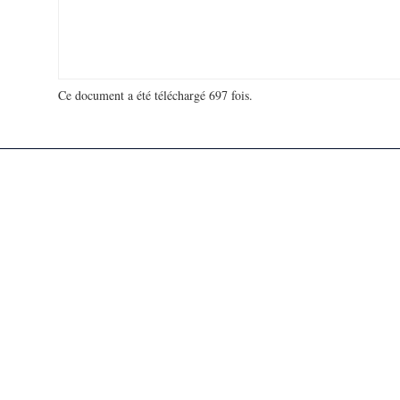
Ce document a été téléchargé 697 fois.
18 914 398 visites - 107