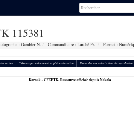
K 115381
otographe : Gambier N.
Commanditaire : Larché Fr.
Format : Numériq
ies en lien
Télécharger le document en pleine résolution
Demander une autorisation de reproduction