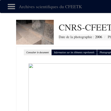
Archives scientifiques du CFEETK
CNRS-CFEET
Date de la photographie :
2006
Ph
Consulter le document
Information sur les éléments représentés
Photograph