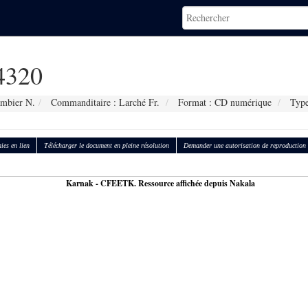
4320
ambier N.
Commanditaire : Larché Fr.
Format : CD numérique
Type 
ies en lien
Télécharger le document en pleine résolution
Demander une autorisation de reproduction