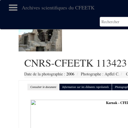
Archives scientifiques du CFEETK
CNRS-CFEETK 113423
Date de la photographie :
2006
Photographe : Apffel C.
C
Consulter le document
Information sur les éléments représentés
Photograph