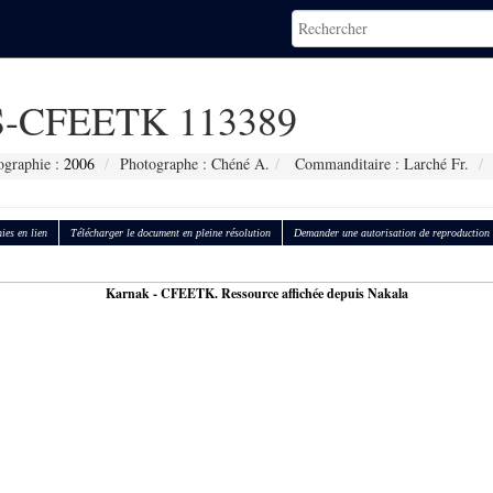
-CFEETK 113389
ographie :
2006
Photographe : Chéné A.
Commanditaire : Larché Fr.
ies en lien
Télécharger le document en pleine résolution
Demander une autorisation de reproduction