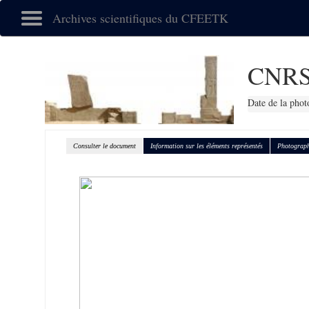
Archives scientifiques du CFEETK
CNRS
Date de la phot
Consulter le document
Information sur les éléments représentés
Photograph