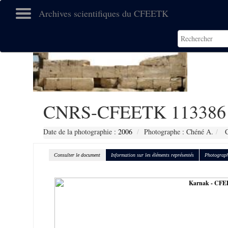
Archives scientifiques du CFEETK
CNRS-CFEETK 113386
Date de la photographie :
2006
Photographe : Chéné A.
C
Consulter le document
Information sur les éléments représentés
Photograph