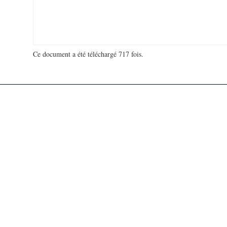
Ce document a été téléchargé 717 fois.
18 998 264 visites - 120