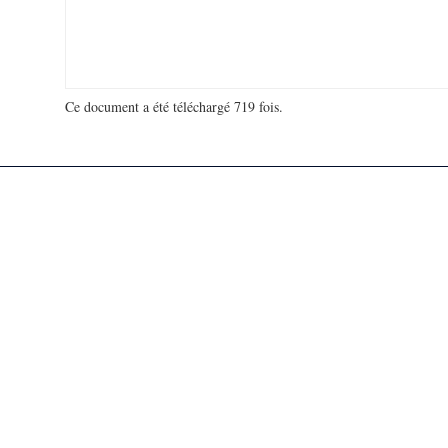
Ce document a été téléchargé 719 fois.
18 918 554 visites - 1