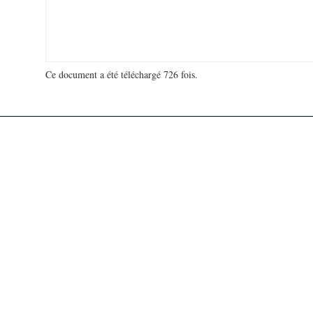
Ce document a été téléchargé 726 fois.
18 916 826 visites - 132