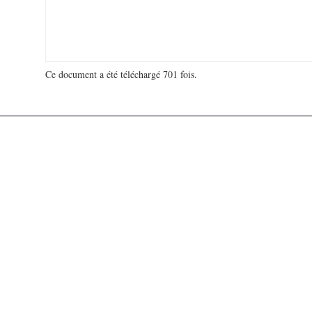
Ce document a été téléchargé 701 fois.
18 927 288 visites - 88