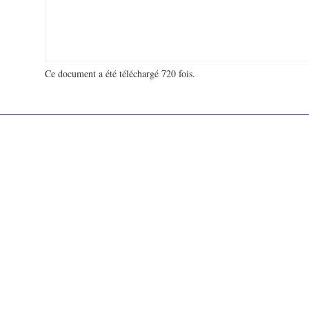
Ce document a été téléchargé 720 fois.
18 927 144 visites - 87