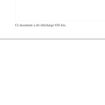
Ce document a été téléchargé 658 fois.
18 966 064 visites - 292