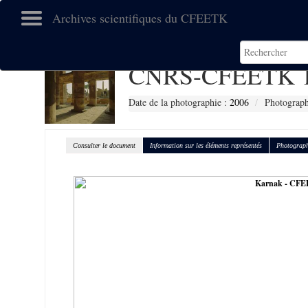
Archives scientifiques du CFEETK
CNRS-CFEETK 1
Date de la photographie :
2006
Photograph
Consulter le document
Information sur les éléments représentés
Photograph