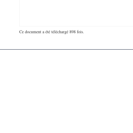
Ce document a été téléchargé 898 fois.
18 971 425 visites - 297