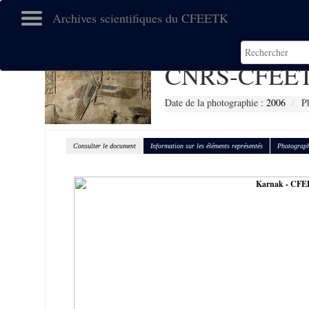
Archives scientifiques du CFEETK
CNRS-CFEET
Date de la photographie :
2006
P
Consulter le document
Information sur les éléments représentés
Photograph