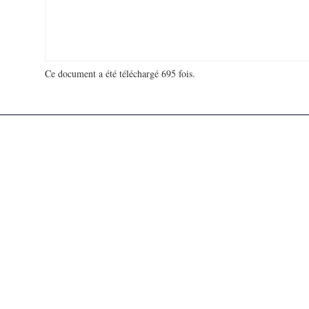
Ce document a été téléchargé 695 fois.
18 905 413 visites - 180