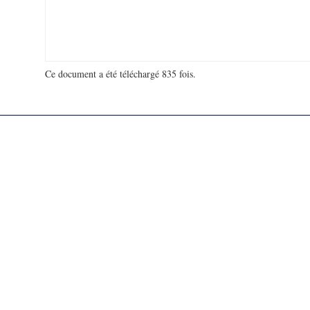
Ce document a été téléchargé 835 fois.
18 905 377 visites - 17