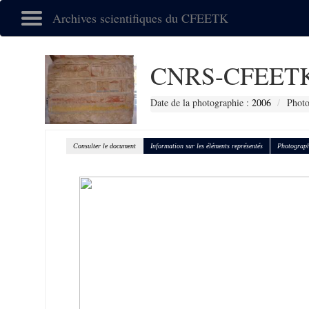
Archives scientifiques du CFEETK
CNRS-CFEETK
Date de la photographie :
2006
Photo
Consulter le document
Information sur les éléments représentés
Photograph