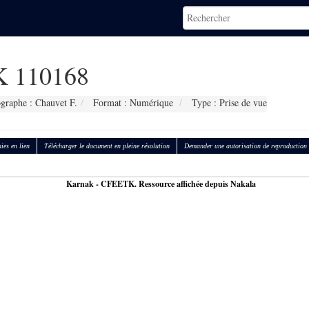
 110168
graphe : Chauvet F.
Format : Numérique
Type : Prise de vue
ies en lien
Télécharger le document en pleine résolution
Demander une autorisation de reproduction