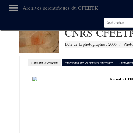
Archives scientifiques du CFEETK
CNRS-CFEETK
Date de la photographie :
2006
Photo
Consulter le document
Information sur les éléments représentés
Photograph