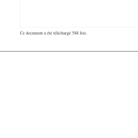
Ce document a été téléchargé 588 fois.
18 952 398 visites - 155