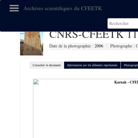
Archives scientifiques du CFEETK
CNRS-CFEETK 11
Date de la photographie :
2006
Photographe : C
Consulter le document
Information sur les éléments représentés
Photograph