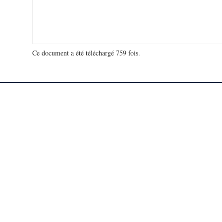
Ce document a été téléchargé 759 fois.
18 929 838 visites - 114