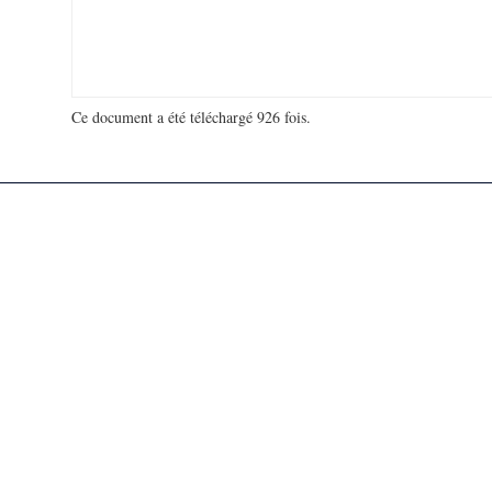
Ce document a été téléchargé 926 fois.
18 914 726 visites - 111