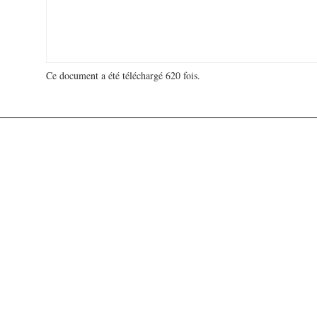
Ce document a été téléchargé 620 fois.
18 913 211 visites - 96