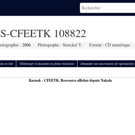
S-CFEETK 108822
hotographie :
2006
Photographe : Stoeckel Y.
Format : CD numérique
ies en lien
Télécharger le document en pleine résolution
Demander une autorisation de reproduction