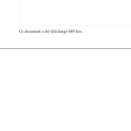
Ce document a été téléchargé 689 fois.
18 913 350 visites - 97