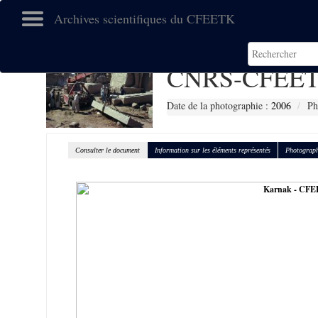
Archives scientifiques du CFEETK
CNRS-CFEET
Date de la photographie :
2006
Ph
Consulter le document
Information sur les éléments représentés
Photograph